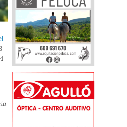
el
8
64
cia