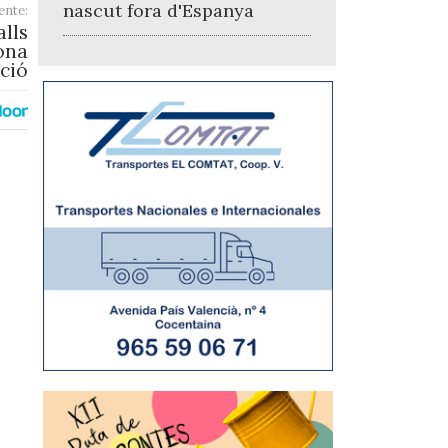
nascut fora d'Espanya
ente:
alls
gona
ció