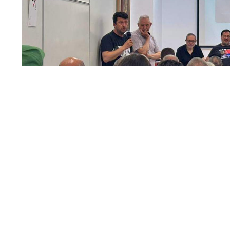
Acte de Guanyar en la Unesco
Guanyar Alcoi
ha fet un pas més en el