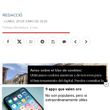
REDACCIÓ
- LUNES, 29 DE JUNIO DE 2026
Tiempo de lectura:
2 min
Aviso sobre el Uso de cookies:
Utilizamos cookies nuestras y de terceros para
el funcionamiento del digital. Puedes consultar la
lista de cookies y como desconectarlas.
Ver
9 apps que valen oro
nuestra Política de Privacidad y Cookies
No son populares, pero sí
extraordinariamente útiles
Aceptar Cookies
Personalizar