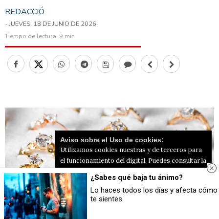
REDACCIÓ
- JUEVES, 18 DE JUNIO DE 2026
Tiempo de lectura:
9 min
Aviso sobre el Uso de cookies:
Utilizamos cookies nuestras y de terceros para
el funcionamiento del digital. Puedes consultar la
lista de cookies y como desconectarlas.
Ver
¿Sabes qué baja tu ánimo?
nuestra Política de Privacidad y Cookies
Lo haces todos los días y afecta cómo
te sientes
Aceptar Cookies
Personalizar