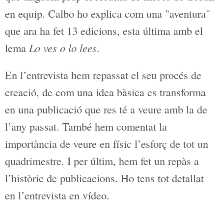
supervisa tot,
Rafa Calbo
, ens ha visitat.
Com no, ens ha portat exemplars distints
per a que tinguem prop el resultat de
mesos de treball en equip. Calbo ho
explica com una "aventura" que ara ha
fet 13 edicions, esta última amb el lema
Lo ves o lo lees
.
En l’entrevista hem repassat el seu
procés de creació, de com una idea
bàsica es transforma en una publicació
que res té a veure amb la de l’any passat.
També hem comentat la importància de