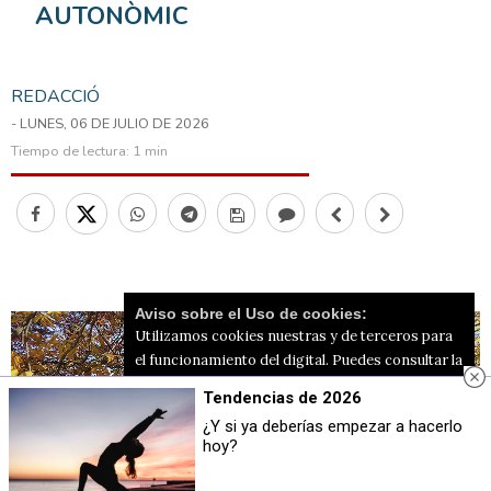
AUTONÒMIC
REDACCIÓ
- LUNES, 06 DE JULIO DE 2026
Tiempo de lectura:
1 min
Aviso sobre el Uso de cookies:
Utilizamos cookies nuestras y de terceros para
el funcionamiento del digital. Puedes consultar la
lista de cookies y como desconectarlas.
Ver
Tendencias de 2026
nuestra Política de Privacidad y Cookies
¿Y si ya deberías empezar a hacerlo
hoy?
Aceptar Cookies
Personalizar