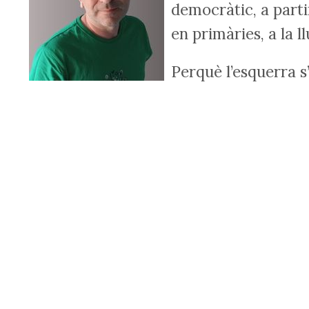
democràtic, a parti
en primàries, a la l
Perquè l’esquerra s’
Els qui tenen por al
la llarga nit del feixisme. La reflexió, la
sempre han estat del costat bo de la his
I a Alcoi, malauradament, no anem sobra
En primer lloc, cal fer entendre a toth
Això ho podríem fer a qualsevol altre l
pobles veïns. Es tracta de pura especu
urbanitzables, de la nit al dia, passaran