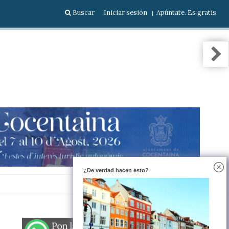
Buscar
Iniciar sesión
Apúntate. Es gratis
¿De verdad hacen esto?