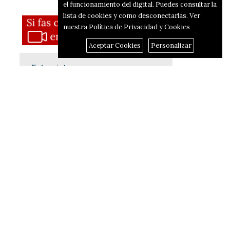
el funcionamiento del digital. Puedes consultar la
lista de cookies y como desconectarlas.
Ver
nuestra Política de Privacidad y Cookies
Aceptar Cookies
Personalizar
Entrevistas
de
La llegenda ‘Guiri’ repassa
o?)
la mitja vida defensant la
porteria de l’Alcodiam
Aprofundim sobre la Canal i
les vagues de Vectalia i
d’educació amb Mª Teresa
Pérez, coordinadora general
de Podem País Valencià
ls
Inma Cortés celebrarà 50
anys del seu ballet amb un