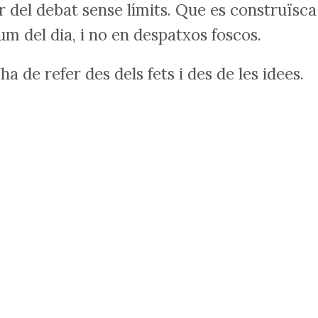
r del debat sense límits. Que es construïsca
lum del dia, i no en despatxos foscos.
ha de refer des dels fets i des de les idees.
 diàleg, a seure i pensar juntes, són aquells 
 conversa i, fins i tot, la discussió (per què n
tòria. Mai més censures ni silencis.
ts ni de debats ni d’idees.
om que a la Canal no volen posar fàbriques.
loc de la comarca, posant-nos d’acord amb e
lació. Si ho permetem, uns terrenys no
 a valdre molts diners. I el que acaben