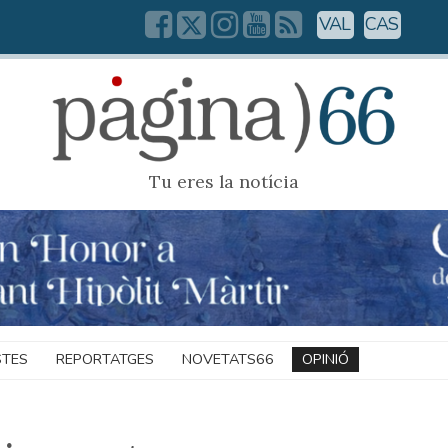
VAL
CAS
Tu eres la notícia
STES
REPORTATGES
NOVETATS66
OPINIÓ