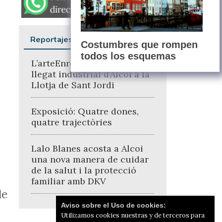
Reportajes
Costumbres que rompen
todos los esquemas
L’arteEnred reivindica el
llegat industrial d’Alcoi a la
Llotja de Sant Jordi
Exposició: Quatre dones,
quatre trajectòries
Lalo Blanes acosta a Alcoi
una nova manera de cuidar
de la salut i la protecció
familiar amb DKV
de
Aviso sobre el Uso de cookies:
Utilizamos cookies nuestras y de terceros para