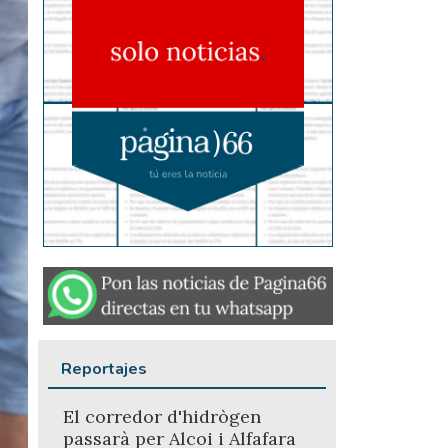
Reportajes
El corredor d'hidrògen
passarà per Alcoi i Alfafara