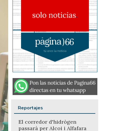
Reportajes
El corredor d'hidrògen
passarà per Alcoi i Alfafara