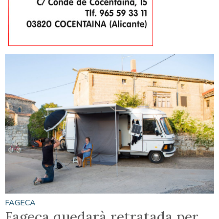
FAGECA
Fageca quedarà retratada per