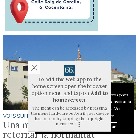
To add this web app to the
home screen open the browser
Aviso sobre el Uso de cookies:
option menu and tap on
Add to
Utilizamos cookies nuestras y de terceros para
homescreen
.
el funcionamiento del digital. Puedes consultar la
The menu can be accessed by pressing
lista de cookies y como desconectarlas.
Ver
the menu hardware button if your device
VOTS SUFICIENTS
nuestra Política de Privacidad y Cookies
has one, or by tapping the top right
Una moció de censura busca
menu icon
.
Aceptar Cookies
Personalizar
retornar la normalitat