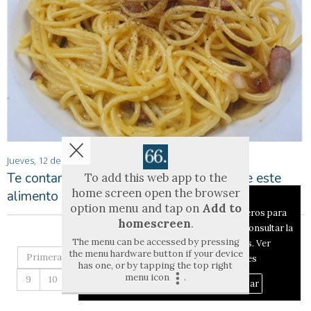
Jueves, 12 de Mayo de 2022
Te contamos algunos de los beneficios de este
To add this web app to the
home screen open the browser
alimento
Aviso sobre el Uso de cookies:
option menu and tap on
Add to
Utilizamos cookies nuestras y de terceros para
homescreen
.
el funcionamiento del digital. Puedes consultar la
The menu can be accessed by pressing
lista de cookies y como desconectarlas.
Ver
the menu hardware button if your device
Primera
Anterior
2
3
4
5
6
7
8
nuestra Política de Privacidad y Cookies
has one, or by tapping the top right
menu icon
.
9
10
11
12
13
14
15
Siguiente
Aceptar Cookies
Personalizar