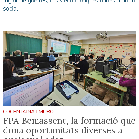
fugint de guerres, crisis econòmiques o inestabilitat
social
COCENTAINA I MURO
FPA Beniassent, la formació que
dona oportunitats diverses a