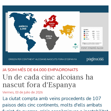
JA SOM MÉS DE 64.000 EMPADRONATS
Un de cada cinc alcoians ha
nascut fora d'Espanya
Viernes, 03 de Julio de 2026
La ciutat compta amb veïns procedents de 107
països dels cinc continents, molts d'ells arribats