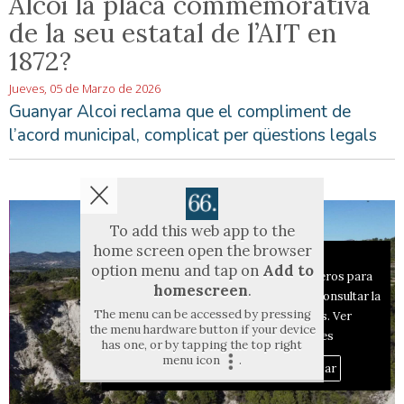
Alcoi la placa commemorativa
de la seu estatal de l’AIT en
1872?
Jueves, 05 de Marzo de 2026
Guanyar Alcoi reclama que el compliment de
l’acord municipal, complicat per qüestions legals
To add this web app to the
home screen open the browser
Aviso sobre el Uso de cookies:
option menu and tap on
Add to
Utilizamos cookies nuestras y de terceros para
homescreen
.
el funcionamiento del digital. Puedes consultar la
The menu can be accessed by pressing
lista de cookies y como desconectarlas.
Ver
the menu hardware button if your device
nuestra Política de Privacidad y Cookies
has one, or by tapping the top right
menu icon
.
Aceptar Cookies
Personalizar