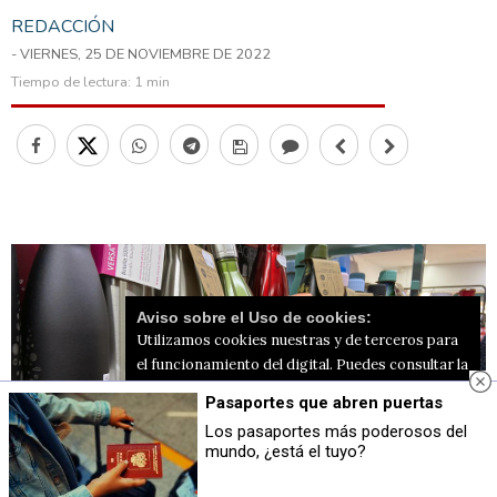
REDACCIÓN
- VIERNES, 25 DE NOVIEMBRE DE 2022
Tiempo de lectura:
1 min
Aviso sobre el Uso de cookies:
Utilizamos cookies nuestras y de terceros para
el funcionamiento del digital. Puedes consultar la
lista de cookies y como desconectarlas.
Ver
Pasaportes que abren puertas
nuestra Política de Privacidad y Cookies
Los pasaportes más poderosos del
mundo, ¿está el tuyo?
Aceptar Cookies
Personalizar
Comercio local