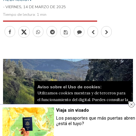
- VIERNES, 14 DE MARZO DE 2025
Tiempo de lectura:
1 min
Aviso sobre el Uso de cookies:
Utilizamos cookies nuestras y de terceros para
el funcionamiento del digital. Puedes consultar la
lista de cookies y como desconectarlas.
Ver
Viaja sin visado
nuestra Política de Privacidad y Cookies
Los pasaportes que más puertas abren
¿está el tuyo?
Aceptar Cookies
Personalizar
Camino en Alcoy / Foto: Guanyar Alcoi