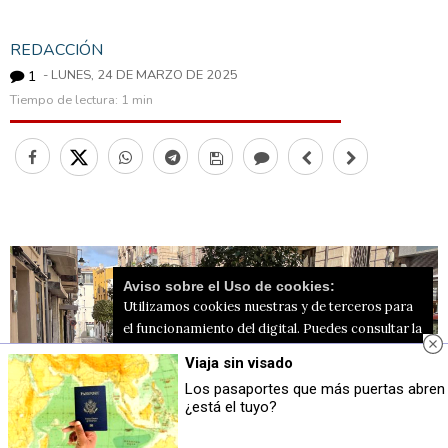
REDACCIÓN
1
- LUNES, 24 DE MARZO DE 2025
Tiempo de lectura:
1 min
Aviso sobre el Uso de cookies:
Utilizamos cookies nuestras y de terceros para
el funcionamiento del digital. Puedes consultar la
lista de cookies y como desconectarlas.
Ver
Viaja sin visado
nuestra Política de Privacidad y Cookies
Los pasaportes que más puertas abren
¿está el tuyo?
Aceptar Cookies
Personalizar