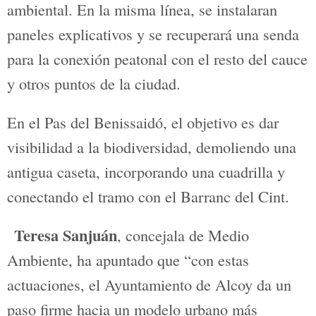
Zona de actuación B7
El segundo proyecto se desarrolla en el
Barranc del Cint y el pas de
Benissaidó
(Vaguada), contratado por la
empresa Ingeniería y Diseños Técnicos
S.A.U. por 878.701, 31€. En este caso, se
integran las acciones B2 y B3 de la