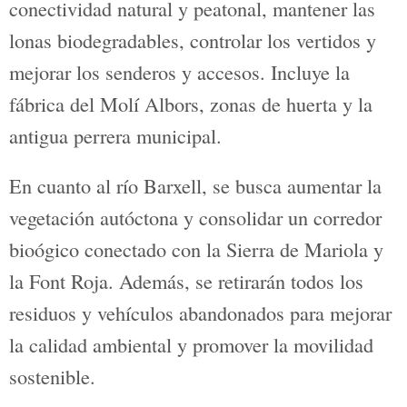
El primer proyecto consiste en restaurar
los cauces urbanos de los ríos
Serpis y
Barxell
, para potenciar la conectividad
ecológica. Concretamente, integra las
acciones B1, B6, B7 y B8 de AlcoiBioUp!
Ha sido contratado por Eulen SA por un
total de 1.255.625, 06€.
Si entramos en detalle, las intervenciones
en el río Serpis y la Zona Nord buscan
mejorar la conectividad natural y
peatonal, mantener las lonas
biodegradables, controlar los vertidos y