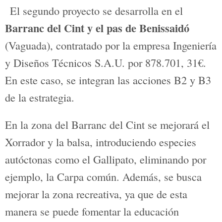
mejorar los senderos y accesos. Incluye
la fábrica del Molí Albors, zonas de
huerta y la antigua perrera municipal.
En cuanto al río Barxell, se busca
aumentar la vegetación autóctona y
consolidar un corredor bioógico
conectado con la Sierra de Mariola y la
Font Roja. Además, se retirarán todos los
residuos y vehículos abandonados para
mejorar la calidad ambiental y promover
la movilidad sostenible.