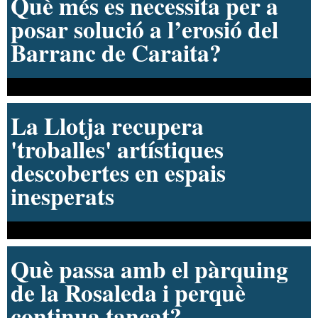
Noticia anterior:
Noticia siguiente:
La Policía gestiona
El PP exige que se
una cifra “habitual”
terminen las labores
de incidencias
de adecuación del
durante las Fiestas
Racó de Sant
Bonaventura
Inicia sesión como
Comentarios
lector registrado para
comentar como usuario.
Es gratis
Todavía no hay comentarios