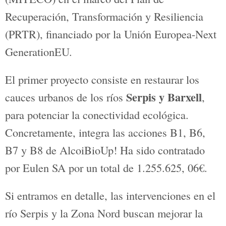
El Ayuntamiento de Alcoy ha confirmado
que se empezarán dos de los proyectos
de la
estrategia BioUp!
Se trata de
renaturalizar la zona urbana, que cuenta
con el apoyo de la Fundación
Biodiversidad del Ministerio para la
Transición Ecológica y el Reto
Demográfico (MITECO) en el marco del
Plan de Recuperación, Transformación y
Resiliencia (PRTR), financiado por la
Unión Europea-Next GenerationEU.