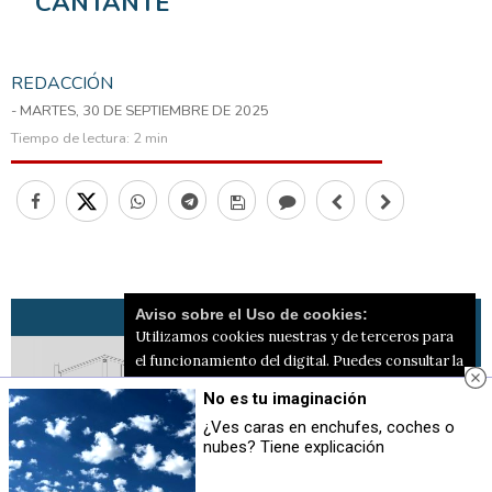
CANTANTE
REDACCIÓN
- MARTES, 30 DE SEPTIEMBRE DE 2025
Tiempo de lectura:
2 min
Aviso sobre el Uso de cookies:
Utilizamos cookies nuestras y de terceros para
el funcionamiento del digital. Puedes consultar la
lista de cookies y como desconectarlas.
Ver
No es tu imaginación
nuestra Política de Privacidad y Cookies
¿Ves caras en enchufes, coches o
nubes? Tiene explicación
Aceptar Cookies
Personalizar