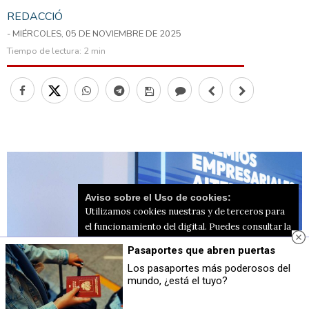
REDACCIÓ
- MIÉRCOLES, 05 DE NOVIEMBRE DE 2025
Tiempo de lectura:
2 min
Aviso sobre el Uso de cookies:
Utilizamos cookies nuestras y de terceros para
el funcionamiento del digital. Puedes consultar la
lista de cookies y como desconectarlas.
Ver
Pasaportes que abren puertas
nuestra Política de Privacidad y Cookies
Los pasaportes más poderosos del
mundo, ¿está el tuyo?
Aceptar Cookies
Personalizar