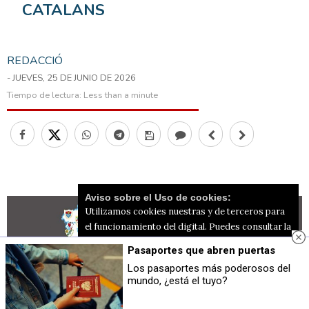
CATALANS
REDACCIÓ
- JUEVES, 25 DE JUNIO DE 2026
Tiempo de lectura:
Less than a minute
Aviso sobre el Uso de cookies:
Utilizamos cookies nuestras y de terceros para
el funcionamiento del digital. Puedes consultar la
lista de cookies y como desconectarlas.
Ver
Pasaportes que abren puertas
nuestra Política de Privacidad y Cookies
Los pasaportes más poderosos del
mundo, ¿está el tuyo?
Aceptar Cookies
Personalizar