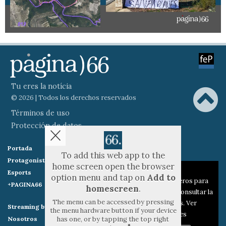
Tu eres la notícia
© 2026 | Todos los derechos reservados
Términos de uso
Protección de datos
Portada
Actualitat
To add this web app to the
Protagonistes
Festes
home screen open the browser
Aviso sobre el Uso de cookies:
Esports
Comarques
option menu and tap on
Add to
Utilizamos cookies nuestras y de terceros para
+PAGINA66
VÍDEOS
homescreen
.
el funcionamiento del digital. Puedes consultar la
The menu can be accessed by pressing
lista de cookies y como desconectarlas.
Ver
Streaming by Pagina66)
Hemeroteca
the menu hardware button if your device
nuestra Política de Privacidad y Cookies
has one, or by tapping the top right
Nosotros
Publicidad