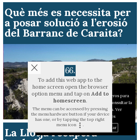
Què més es necessita per
a posar solució a l’erosió
del Barranc de Caraita?
To add this web app to the
home screen open the browser
Aviso sobre el Uso de cookies:
option menu and tap on
Add to
Utilizamos cookies nuestras y de terceros para
homescreen
.
el funcionamiento del digital. Puedes consultar la
The menu can be accessed by pressing
lista de cookies y como desconectarlas.
Ver
the menu hardware button if your device
nuestra Política de Privacidad y Cookies
has one, or by tapping the top right
menu icon
.
Aceptar Cookies
Personalizar
La Llotja recupera