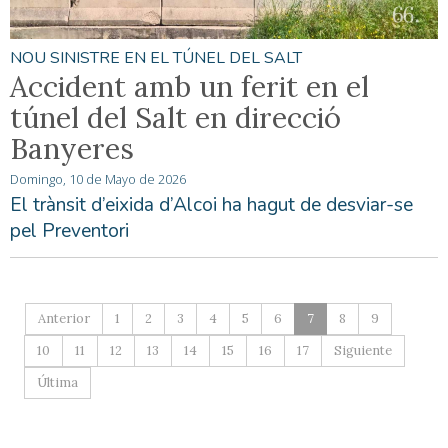
NOU SINISTRE EN EL TÚNEL DEL SALT
Accident amb un ferit en el
túnel del Salt en direcció
Banyeres
Domingo, 10 de Mayo de 2026
El trànsit d’eixida d’Alcoi ha hagut de desviar-se
pel Preventori
Anterior
1
2
3
4
5
6
7
8
9
10
11
12
13
14
15
16
17
Siguiente
Última