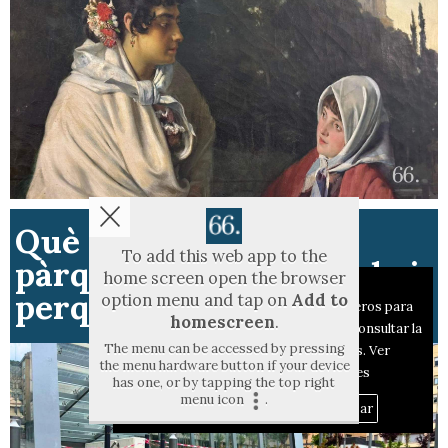
Què passa amb el
To add this web app to the
pàrquing de la Rosaleda i
home screen open the browser
Aviso sobre el Uso de cookies:
perquè continua tancat?
option menu and tap on
Add to
Utilizamos cookies nuestras y de terceros para
homescreen
.
el funcionamiento del digital. Puedes consultar la
The menu can be accessed by pressing
lista de cookies y como desconectarlas.
Ver
the menu hardware button if your device
nuestra Política de Privacidad y Cookies
has one, or by tapping the top right
menu icon
.
Aceptar Cookies
Personalizar