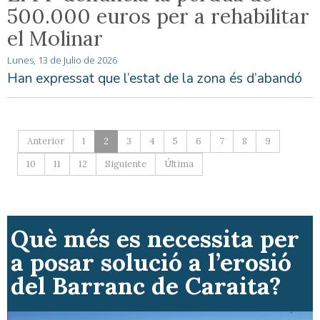
500.000 euros per a rehabilitar
el Molinar
Lunes, 13 de Julio de 2026
Han expressat que l’estat de la zona és d’abandó
Anterior
1
2
3
4
5
6
7
8
9
10
11
12
Siguiente
Última
Què més es necessita per
a posar solució a l’erosió
del Barranc de Caraita?