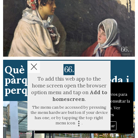
Què passa amb el
pàrquing de la Rosaleda i
To add this web app to the
home screen open the browser
perquè continua tancat?
Aviso sobre el Uso de cookies:
option menu and tap on
Add to
Utilizamos cookies nuestras y de terceros para
homescreen
.
el funcionamiento del digital. Puedes consultar la
The menu can be accessed by pressing
lista de cookies y como desconectarlas.
Ver
the menu hardware button if your device
nuestra Política de Privacidad y Cookies
has one, or by tapping the top right
menu icon
.
Aceptar Cookies
Personalizar