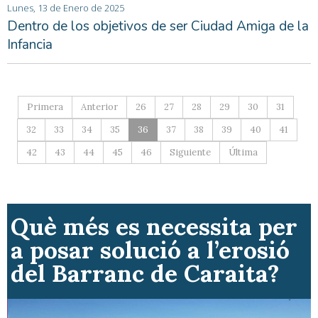
Lunes, 13 de Enero de 2025
Dentro de los objetivos de ser Ciudad Amiga de la
Infancia
Primera
Anterior
26
27
28
29
30
31
32
33
34
35
36
37
38
39
40
41
42
43
44
45
46
Siguiente
Última
Què més es necessita per
a posar solució a l’erosió
del Barranc de Caraita?