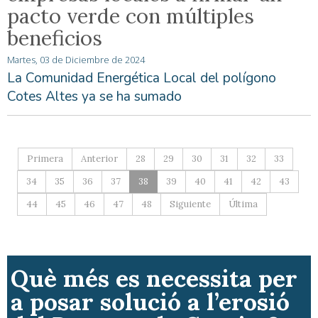
pacto verde con múltiples
beneficios
Martes, 03 de Diciembre de 2024
La Comunidad Energética Local del polígono
Cotes Altes ya se ha sumado
Primera
Anterior
28
29
30
31
32
33
34
35
36
37
38
39
40
41
42
43
44
45
46
47
48
Siguiente
Última
Què més es necessita per
a posar solució a l’erosió