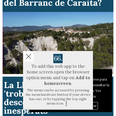
del Barranc de Caraita?
To add this web app to the
home screen open the browser
Aviso sobre el Uso de cookies:
option menu and tap on
Add to
Utilizamos cookies nuestras y de terceros para
La Llotja recupera
homescreen
.
el funcionamiento del digital. Puedes consultar la
'troballes' artístiques
The menu can be accessed by pressing
lista de cookies y como desconectarlas.
Ver
the menu hardware button if your device
nuestra Política de Privacidad y Cookies
descobertes en espais
has one, or by tapping the top right
menu icon
.
Aceptar Cookies
Personalizar
inesperats