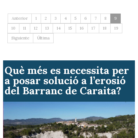
Anterior
1
2
3
4
5
6
7
8
9
10
11
12
13
14
15
16
17
18
19
Siguiente
Última
Què més es necessita per
a posar solució a l’erosió
del Barranc de Caraita?