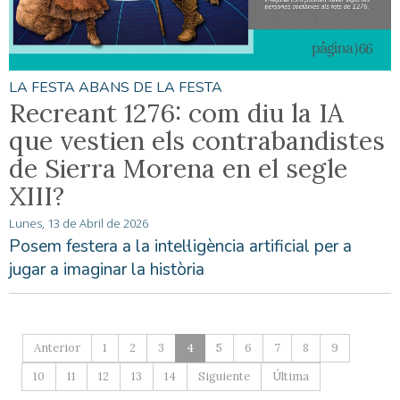
LA FESTA ABANS DE LA FESTA
Recreant 1276: com diu la IA
que vestien els contrabandistes
de Sierra Morena en el segle
XIII?
Lunes, 13 de Abril de 2026
Posem festera a la intel·ligència artificial per a
jugar a imaginar la història
Anterior
1
2
3
4
5
6
7
8
9
10
11
12
13
14
Siguiente
Última