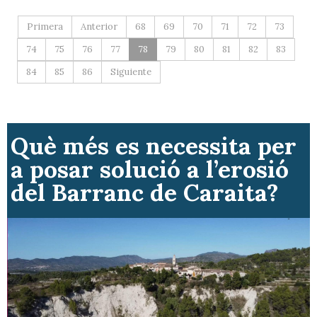
Primera
Anterior
68
69
70
71
72
73
74
75
76
77
78
79
80
81
82
83
84
85
86
Siguiente
Què més es necessita per
a posar solució a l’erosió
del Barranc de Caraita?