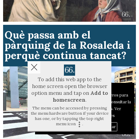
Què passa amb el
pàrquing de la Rosaleda i
perquè continua tancat?
To add this web app to the
home screen open the browser
Aviso sobre el Uso de cookies:
option menu and tap on
Add to
Utilizamos cookies nuestras y de terceros para
homescreen
.
el funcionamiento del digital. Puedes consultar la
The menu can be accessed by pressing
lista de cookies y como desconectarlas.
Ver
the menu hardware button if your device
nuestra Política de Privacidad y Cookies
has one, or by tapping the top right
menu icon
.
Aceptar Cookies
Personalizar