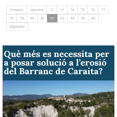
Primera
Anterior
72
73
74
75
76
77
78
79
80
81
82
83
84
85
86
Siguiente
Què més es necessita per
a posar solució a l’erosió
del Barranc de Caraita?