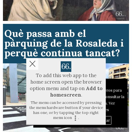
Què passa amb el
pàrquing de la Rosaleda i
perquè continua tancat?
To add this web app to the
home screen open the browser
Aviso sobre el Uso de cookies:
option menu and tap on
Add to
Utilizamos cookies nuestras y de terceros para
homescreen
.
el funcionamiento del digital. Puedes consultar la
The menu can be accessed by pressing
lista de cookies y como desconectarlas.
Ver
the menu hardware button if your device
nuestra Política de Privacidad y Cookies
has one, or by tapping the top right
menu icon
.
Aceptar Cookies
Personalizar