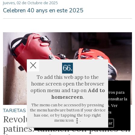
Jueves, 02 de Octubre de 2025
Celebren 40 anys en este 2025
To add this web app to the
home screen open the browser
Aviso sobre el Uso de cookies:
option menu and tap on
Add to
Utilizamos cookies nuestras y de terceros para
homescreen
.
el funcionamiento del digital. Puedes consultar la
The menu can be accessed by pressing
lista de cookies y como desconectarlas.
Ver
TARJETAS NUEVAS
the menu hardware button if your device
nuestra Política de Privacidad y Cookies
has one, or by tapping the top right
Revolución en el hockey sobre
menu icon
.
Aceptar Cookies
Personalizar
patines: también con patines en