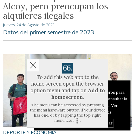
Alcoy, pero preocupan los
alquileres ilegales
Jueves, 24 de Agosto de 2023
Datos del primer semestre de 2023
To add this web app to the
home screen open the browser
Aviso sobre el Uso de cookies:
option menu and tap on
Add to
Utilizamos cookies nuestras y de terceros para
homescreen
.
el funcionamiento del digital. Puedes consultar la
The menu can be accessed by pressing
lista de cookies y como desconectarlas.
Ver
the menu hardware button if your device
nuestra Política de Privacidad y Cookies
has one, or by tapping the top right
menu icon
.
Aceptar Cookies
Personalizar
DEPORTE Y ECONOMÍA