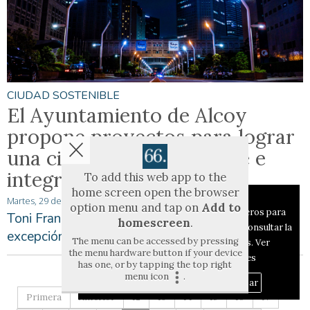
CIUDAD SOSTENIBLE
El Ayuntamiento de Alcoy
propone proyectos para lograr
una ciudad más sostenible e
integrada
To add this web app to the
home screen open the browser
Aviso sobre el Uso de cookies:
Martes, 29 de Junio de 2021
option menu and tap on
Add to
Utilizamos cookies nuestras y de terceros para
Toni Francés: "El objetivo es que todos, sin
homescreen
.
el funcionamiento del digital. Puedes consultar la
excepción, alcancen una mejor calidad de vida"
The menu can be accessed by pressing
lista de cookies y como desconectarlas.
Ver
the menu hardware button if your device
nuestra Política de Privacidad y Cookies
has one, or by tapping the top right
menu icon
.
Aceptar Cookies
Personalizar
Primera
Anterior
12
13
14
15
16
17