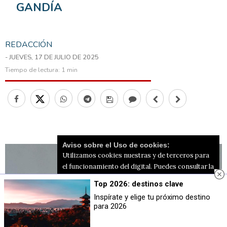
GANDÍA
REDACCIÓN
- JUEVES, 17 DE JULIO DE 2025
Tiempo de lectura:
1 min
Aviso sobre el Uso de cookies:
Utilizamos cookies nuestras y de terceros para
el funcionamiento del digital. Puedes consultar la
lista de cookies y como desconectarlas.
Ver
Top 2026: destinos clave
nuestra Política de Privacidad y Cookies
Inspírate y elige tu próximo destino
para 2026
Aceptar Cookies
Personalizar